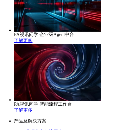
PA视讯问学 企业级Agent中台
了解更多
PA视讯问学 智能流程工作台
了解更多
产品及解决方案