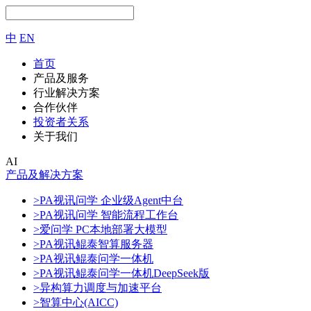
中
EN
首页
产品及服务
行业解决方案
合作伙伴
投资者关系
关于我们
AI
产品及解决方案
>PA视讯问学 企业级Agent中台
>PA视讯问学 智能流程工作台
>爱问学 PC本地部署大模型
>PA视讯鲲泰智算服务器
>PA视讯鲲泰问学一体机
>PA视讯鲲泰问学一体机DeepSeek版
>异构算力调度与加速平台
>智算中心(AICC)