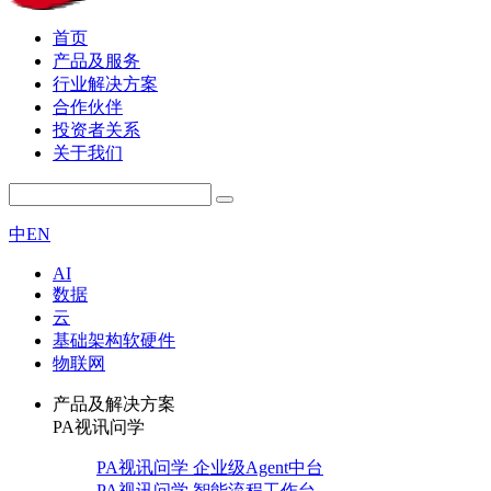
首页
产品及服务
行业解决方案
合作伙伴
投资者关系
关于我们
中
EN
AI
数据
云
基础架构软硬件
物联网
产品及解决方案
PA视讯问学
PA视讯问学 企业级Agent中台
PA视讯问学 智能流程工作台